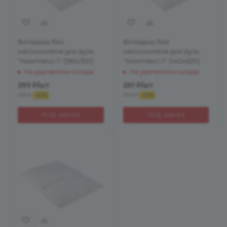
Вкладыш без
Вкладыш без
наполнителя для вулк.
наполнителя для вулк.
"Комплекс-1" (180х320)
"Комплекс-1" (140х320)
На удаленном складе
На удаленном складе
293
₽
/шт
261
₽
/шт
325
₽
290
₽
-
10
%
-
10
%
ПОД ЗАКАЗ
ПОД ЗАКАЗ