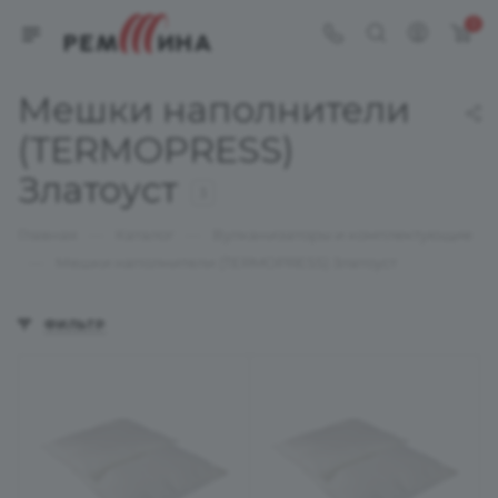
0
Мешки наполнители
(TERMOPRESS)
Златоуст
3
—
—
Главная
Каталог
Вулканизаторы и комплектующие
—
Мешки наполнители (TERMOPRESS) Златоуст
ФИЛЬТР