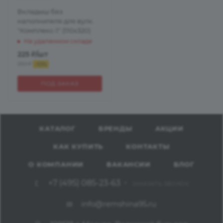
Вкладыш без
наполнителя для вулк.
"Комплекс-1" (110х320)
На удаленном складе
225
₽
/шт
250
₽
-
10
%
ПОД ЗАКАЗ
КАТАЛОГ
БРЕНДЫ
АКЦИИ
КАК КУПИТЬ
КОНТАКТЫ
О КОМПАНИИ
ВАКАНСИИ
БЛОГ
+7 (495) 085-23-63
ЗАКАЗАТЬ ЗВОНОК
info@remshina95.ru