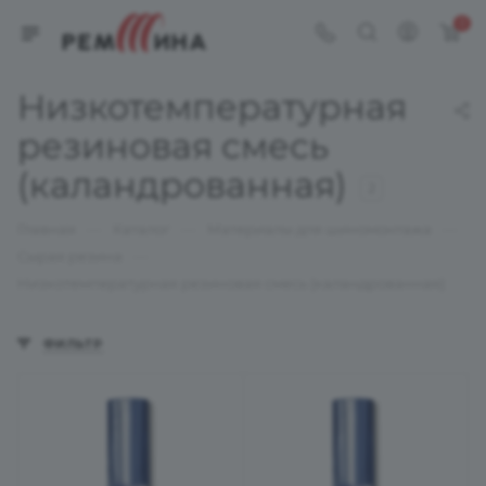
0
Низкотемпературная
резиновая смесь
(каландрованная)
2
—
—
—
Главная
Каталог
Материалы для шиномонтажа
—
Сырая резина
Низкотемпературная резиновая смесь (каландрованная)
ФИЛЬТР