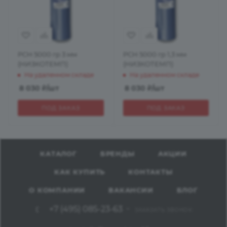
РСН 5000 гр 3 мм
РСН 5000 гр 1,3 мм
(НИЗКОТЕМП)
(НИЗКОТЕМП)
На удаленном складе
На удаленном складе
8 030
₽
/шт
8 030
₽
/шт
ПОД ЗАКАЗ
ПОД ЗАКАЗ
КАТАЛОГ
БРЕНДЫ
АКЦИИ
КАК КУПИТЬ
КОНТАКТЫ
О КОМПАНИИ
ВАКАНСИИ
БЛОГ
+7 (495) 085-23-63
ЗАКАЗАТЬ ЗВОНОК