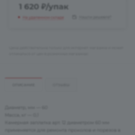
1 620
₽
/упак
Нашли дешевле?
На удаленном складе
Цена действительна только для интернет-магазина и может
отличаться от цен в розничных магазинах
ОПИСАНИЕ
ОТЗЫВЫ
Диаметр, мм — 60
Масса, кг — 0,1
Камерная заплатка арт. 12 диаметром 60 мм
применяется для ремонта проколов и порезов в