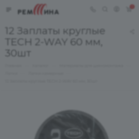
0
12 Заплаты круглые
TECH 2-WAY 60 мм,
30шт
—
—
—
Главная
Каталог
Материалы для шиномонтажа
—
—
Латки
Латки камерные
12 Заплаты круглые TECH 2-WAY 60 мм, 30шт