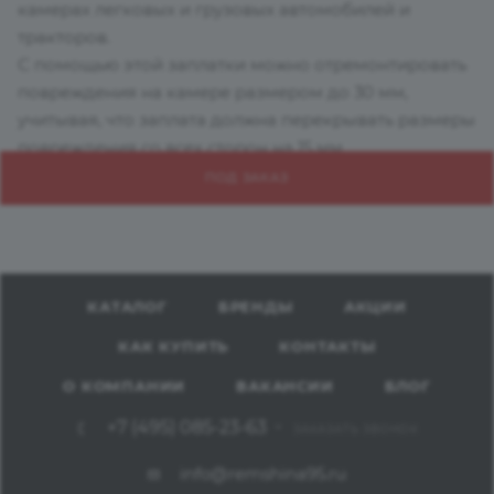
камерах легковых и грузовых автомобилей и
тракторов.
С помощью этой заплатки можно отремонтировать
повреждения на камере размером до 30 мм,
учитывая, что заплата должна перекрывать размеры
повреждения со всех сторон на 15 мм.
ПОД ЗАКАЗ
КАТАЛОГ
БРЕНДЫ
АКЦИИ
КАК КУПИТЬ
КОНТАКТЫ
О КОМПАНИИ
ВАКАНСИИ
БЛОГ
+7 (495) 085-23-63
ЗАКАЗАТЬ ЗВОНОК
info@remshina95.ru