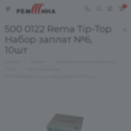
0
500 0122 Rema Tip-Top
Набор заплат №6,
10шт
—
—
—
Главная
Каталог
Материалы для шиномонтажа
—
—
Латки
Латки камерные
500 0122 Rema Tip-Top Набор заплат №6, 10шт