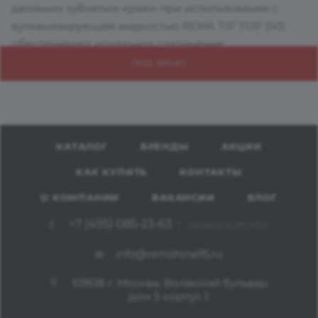
двойным зубчатым краем при использовании с
вулканизирующей жидкостью REMA TIP TOP SVS
обеспечивают идеальное соединение.
ПОД ЗАКАЗ
КАТАЛОГ
БРЕНДЫ
АКЦИИ
КАК КУПИТЬ
КОНТАКТЫ
О КОМПАНИИ
ВАКАНСИИ
БЛОГ
+7 (495) 085-23-63
ЗАКАЗАТЬ ЗВОНОК
info@remshina95.ru
109518 г. Москва, Волжский бульвар
дом 5 корпус 1.