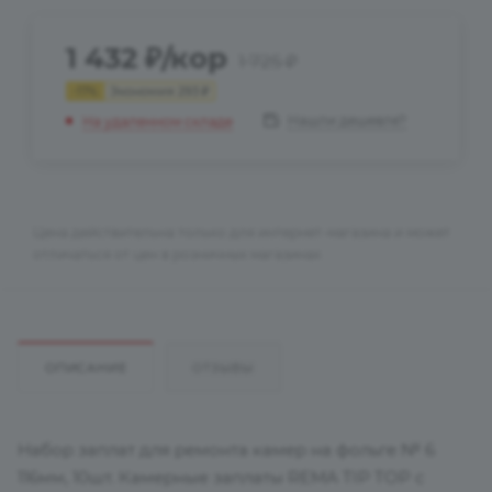
1 432
₽
/кор
1 725
₽
-
17
%
Экономия
293
₽
Нашли дешевле?
На удаленном складе
Цена действительна только для интернет-магазина и может
отличаться от цен в розничных магазинах
ОПИСАНИЕ
ОТЗЫВЫ
Набор заплат для ремонта камер на фольге № 6
116мм, 10шт. Камерные заплаты REMA TIP TOP с