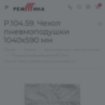
0
P.104.59. Чехол
пневмоподушки
1040х590 мм
—
—
Главная
Каталог
Вулканизаторы и комплектующие
—
—
Плоские пневмоподушки (ROSSVIK)
P.104.59. Чехол пневмоподушки 1040х590 мм