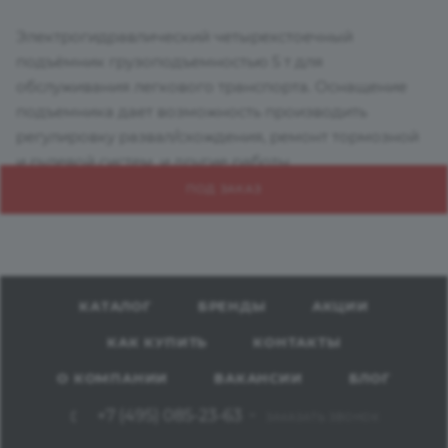
Электрогидравлический четырехстоечный
подъёмник грузоподъемностью 5 т для
обслуживания легкового транспорта. Оснащение
подъемника дает возможность производить
регулировку развал/схождения, ремонт тормозной
и рулевой систем, и другие работы.
ПОД ЗАКАЗ
КАТАЛОГ
БРЕНДЫ
АКЦИИ
КАК КУПИТЬ
КОНТАКТЫ
О КОМПАНИИ
ВАКАНСИИ
БЛОГ
+7 (495) 085-23-63
ЗАКАЗАТЬ ЗВОНОК