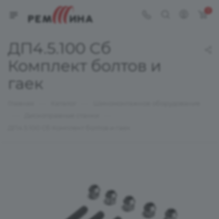
0
ДП4.5.100 Сб
Комплект болтов и
гаек
—
—
Главная
Каталог
Шиномонтажное оборудование
—
—
Дископравные станки
ДП4.5.100 Сб Комплект болтов и гаек