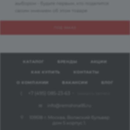
выбором - будьте первым, кто поделится
своим мнением об этом товаре
ПОД ЗАКАЗ
КАТАЛОГ
БРЕНДЫ
АКЦИИ
КАК КУПИТЬ
КОНТАКТЫ
О КОМПАНИИ
ВАКАНСИИ
БЛОГ
+7 (495) 085-23-63
ЗАКАЗАТЬ ЗВОНОК
info@remshina95.ru
109518 г. Москва, Волжский бульвар
дом 5 корпус 1.