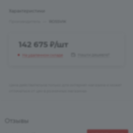
Характеристики
Производитель
—
ROSSVIK
142 675
₽
/шт
Нашли дешевле?
На удаленном складе
Цена действительна только для интернет-магазина и может
отличаться от цен в розничных магазинах
Отзывы