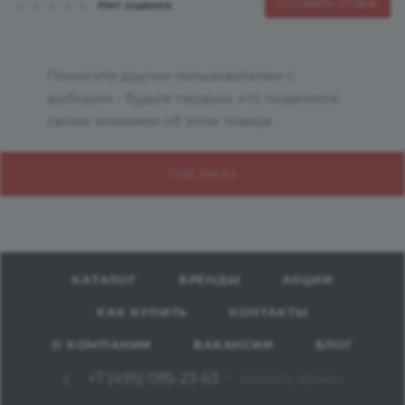
Нет оценок
ОСТАВИТЬ ОТЗЫВ
Помогите другим пользователям с
выбором - будьте первым, кто поделится
своим мнением об этом товаре
ПОД ЗАКАЗ
КАТАЛОГ
БРЕНДЫ
АКЦИИ
КАК КУПИТЬ
КОНТАКТЫ
О КОМПАНИИ
ВАКАНСИИ
БЛОГ
+7 (495) 085-23-63
ЗАКАЗАТЬ ЗВОНОК