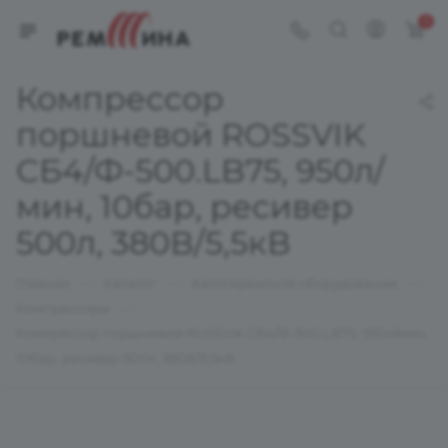
0
Компрессор
поршневой ROSSVIK
СБ4/Ф-500.LB75, 950л/
мин, 10бар, ресивер
500л, 380В/5,5кВ
—
—
—
Главная
Каталог
Автосервисное оборудование
—
Компрессоры
Компрессор поршневой ROSSVIK СБ4/Ф-500.LB75, 950л/мин,
10бар, ресивер 500л, 380В/5,5кВ