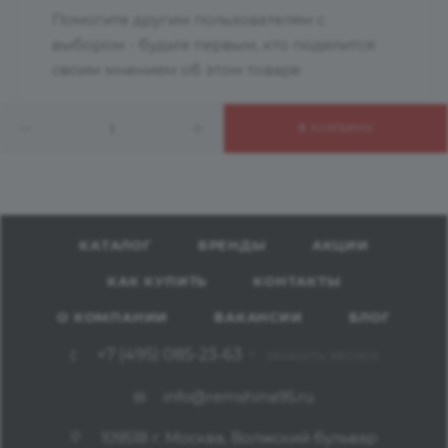
Помогите другим пользователям с
выбором - будьте первым, кто поделится
своим мнением об этом товаре
В КОРЗИНУ
КАТАЛОГ
БРЕНДЫ
АКЦИИ
КАК КУПИТЬ
КОНТАКТЫ
О КОМПАНИИ
ВАКАНСИИ
БЛОГ
+7 (495) 085-23-63
ЗАКАЗАТЬ ЗВОНОК
info@remshina95.ru
109518 г. Москва, Волжский бульвар