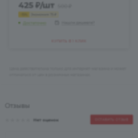
425
₽
/шт
500
₽
-
15
%
Экономия
75
₽
Нашли дешевле?
Достаточно
КУПИТЬ В 1 КЛИК
Цена действительна только для интернет-магазина и может
отличаться от цен в розничных магазинах
Отзывы
Нет оценок
ОСТАВИТЬ ОТЗЫВ