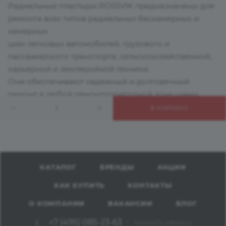
Радиальные пластыри ROSSVIK предназначены для
ремонта всех типов радиальных бескамерных и
камерных
шин легковых автомобилей, грузового и
пассажирского транспорта, сельскохозяйственной,
карьерной и землеройной техники.
Они обеспечивают надежный и долговечный
ремонт в любой ремонтопригодной зоне шины.
В КОРЗИНУ
КАТАЛОГ
БРЕНДЫ
АКЦИИ
КАК КУПИТЬ
КОНТАКТЫ
О КОМПАНИИ
ВАКАНСИИ
БЛОГ
+7 (495) 085-23-63
ЗАКАЗАТЬ ЗВОНОК