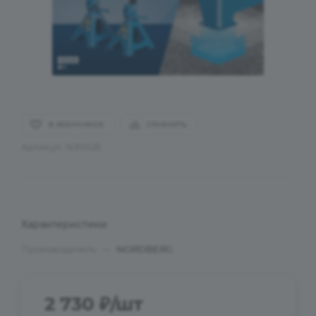
В ИЗБРАННОЕ
СРАВНИТЬ
Артикул:
N3002E
Характеристики
Производитель
—
NORDBERG
2 730
₽
/шт