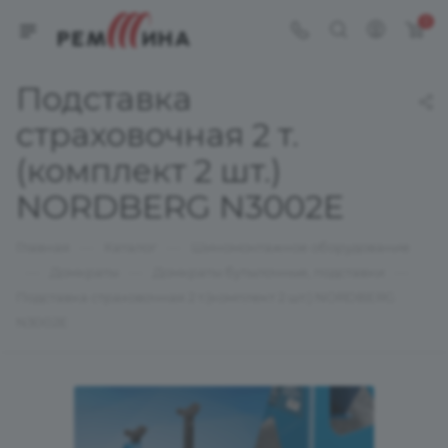
0
Подставка
страховочная 2 т.
(комплект 2 шт.)
NORDBERG N3002E
—
—
Главная
Каталог
Шиномонтажное оборудование
—
—
—
Домкраты
Домкраты бутылочные, подставки
Подставка страховочная 2 т.(комплект 2 шт.) NORDBERG
N3002E