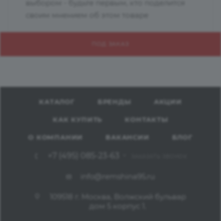
выбором - будьте первым, кто поделится
своим мнением об этом товаре
ПОД ЗАКАЗ
КАТАЛОГ
БРЕНДЫ
АКЦИИ
КАК КУПИТЬ
КОНТАКТЫ
О КОМПАНИИ
ВАКАНСИИ
БЛОГ
+7 (495) 085-23-63
ЗАКАЗАТЬ ЗВОНОК
info@remshina95.ru
109518 г. Москва, Волжский бульвар
дом 5 корпус 1.