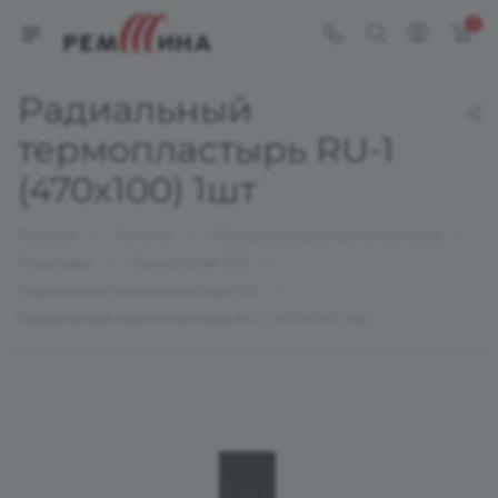
0
Радиальный
термопластырь RU-1
(470х100) 1шт
—
—
—
Главная
Каталог
Материалы для шиномонтажа
—
—
Пластыри
Технология TRS
—
Радиальные термопластыри RU
Радиальный термопластырь RU-1 (470х100) 1шт