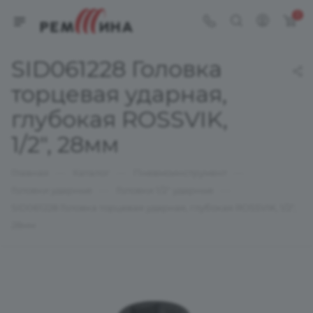
0
SID061228 Головка
торцевая ударная,
глубокая ROSSVIK,
1/2", 28мм
—
—
—
Главная
Каталог
Пневмоинструмент
—
—
Головки ударные
Головки 1/2" ударные
SID061228 Головка торцевая ударная, глубокая ROSSVIK, 1/2",
28мм