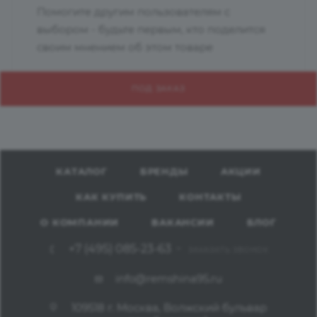
Помогите другим пользователям с
выбором - будьте первым, кто поделится
своим мнением об этом товаре
ПОД ЗАКАЗ
КАТАЛОГ
БРЕНДЫ
АКЦИИ
КАК КУПИТЬ
КОНТАКТЫ
О КОМПАНИИ
ВАКАНСИИ
БЛОГ
+7 (495) 085-23-63
ЗАКАЗАТЬ ЗВОНОК
info@remshina95.ru
109518 г. Москва, Волжский бульвар