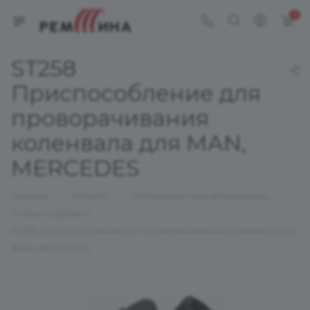
0
ST258
Приспособление для
проворачивания
коленвала для MAN,
MERCEDES
—
—
—
Главная
Каталог
Инструмент для автосервиса
—
Специнструмент
ST258 Приспособление для проворачивания коленвала для
MAN, MERCEDES