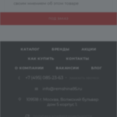
своим мнением об этом товаре
ПОД ЗАКАЗ
КАТАЛОГ
БРЕНДЫ
АКЦИИ
КАК КУПИТЬ
КОНТАКТЫ
О КОМПАНИИ
ВАКАНСИИ
БЛОГ
+7 (495) 085-23-63
ЗАКАЗАТЬ ЗВОНОК
info@remshina95.ru
109518 г. Москва, Волжский бульвар
дом 5 корпус 1.
ПОЛИТИКА КОНФИДЕНЦИАЛЬНОСТИ