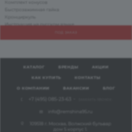
Комплект конусов
Быстрозажимная гайка
Кронциркуль
Инструкция на русском языке
ПОД ЗАКАЗ
КАТАЛОГ
БРЕНДЫ
АКЦИИ
КАК КУПИТЬ
КОНТАКТЫ
О КОМПАНИИ
ВАКАНСИИ
БЛОГ
+7 (495) 085-23-63
ЗАКАЗАТЬ ЗВОНОК
info@remshina95.ru
109518 г. Москва, Волжский бульвар
дом 5 корпус 1.