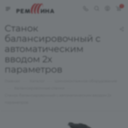
0
Станок
балансировочный с
автоматическим
вводом 2х
параметров
—
—
Главная
Каталог
Шиномонтажное оборудование
—
—
Балансировочные станки
Станок балансировочный с автоматическим вводом 2х
параметров