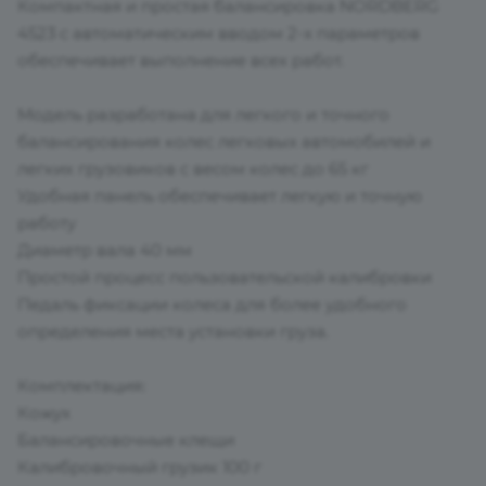
Компактная и простая балансировка NORDBERG
4523 с автоматическим вводом 2-х параметров
обеспечивает выполнение всех работ.
Модель разработана для легкого и точного
балансирования колес легковых автомобилей и
легких грузовиков с весом колес до 65 кг
Удобная панель обеспечивает легкую и точную
работу
Диаметр вала 40 мм
Простой процесс пользовательской калибровки
Педаль фиксации колеса для более удобного
определения места установки груза.
Комплектация:
Кожух
Балансировочные клещи
Калибровочный грузик 100 г