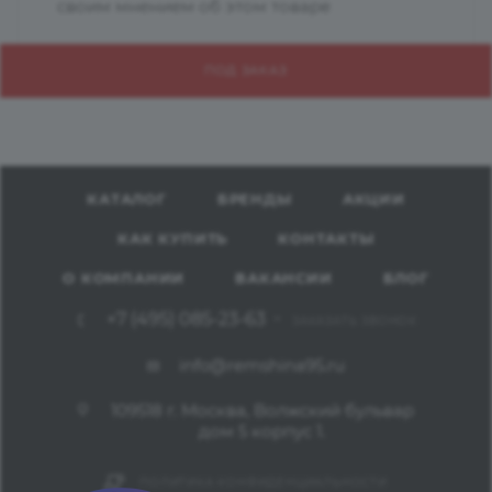
своим мнением об этом товаре
ПОД ЗАКАЗ
КАТАЛОГ
БРЕНДЫ
АКЦИИ
КАК КУПИТЬ
КОНТАКТЫ
О КОМПАНИИ
ВАКАНСИИ
БЛОГ
+7 (495) 085-23-63
ЗАКАЗАТЬ ЗВОНОК
info@remshina95.ru
109518 г. Москва, Волжский бульвар
дом 5 корпус 1.
ПОЛИТИКА КОНФИДЕНЦИАЛЬНОСТИ