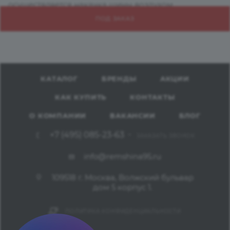
осуществляется накачка шины воздухом.
ПОД ЗАКАЗ
КАТАЛОГ
БРЕНДЫ
АКЦИИ
КАК КУПИТЬ
КОНТАКТЫ
О КОМПАНИИ
ВАКАНСИИ
БЛОГ
+7 (495) 085-23-63
ЗАКАЗАТЬ ЗВОНОК
info@remshina95.ru
109518 г. Москва, Волжский бульвар
дом 5 корпус 1.
ПОЛИТИКА КОНФИДЕНЦИАЛЬНОСТИ