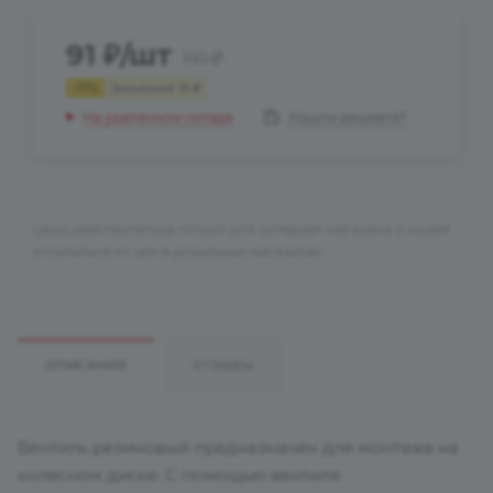
91
₽
/шт
110
₽
-
17
%
Экономия
19
₽
Нашли дешевле?
На удаленном складе
Цена действительна только для интернет-магазина и может
отличаться от цен в розничных магазинах
ОПИСАНИЕ
ОТЗЫВЫ
Вентиль резиновый предназначен для монтажа на
колесном диске. С помощью вентиля