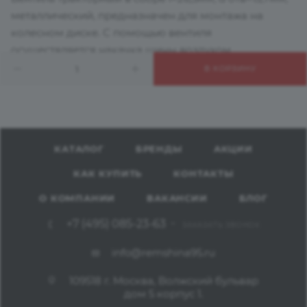
металлический, предназначен для монтажа на
колесном диске. С помощью вентиля
осуществляется накачка шины воздухом.
В КОРЗИНУ
КАТАЛОГ
БРЕНДЫ
АКЦИИ
КАК КУПИТЬ
КОНТАКТЫ
О КОМПАНИИ
ВАКАНСИИ
БЛОГ
+7 (495) 085-23-63
ЗАКАЗАТЬ ЗВОНОК
info@remshina95.ru
109518 г. Москва, Волжский бульвар
дом 5 корпус 1.