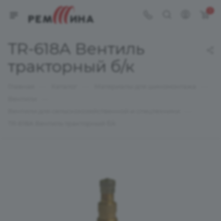
0
TR-618А Вентиль
тракторный б/к
—
—
—
Главная
Каталог
Материалы для шиномонтажа
—
Вентили
—
Вентили для сельскохозяйственной и спецтехники
TR-618А Вентиль тракторный б/к