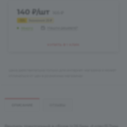
140
₽
/шт
165
₽
-
15
%
Экономия
25
₽
Нашли дешевле?
Много
КУПИТЬ В 1 КЛИК
Цена действительна только для интернет-магазина и может
отличаться от цен в розничных магазинах
ОПИСАНИЕ
ОТЗЫВЫ
Вентиль тракторный в сборе l=26,5мм, d отв=15,7мм,